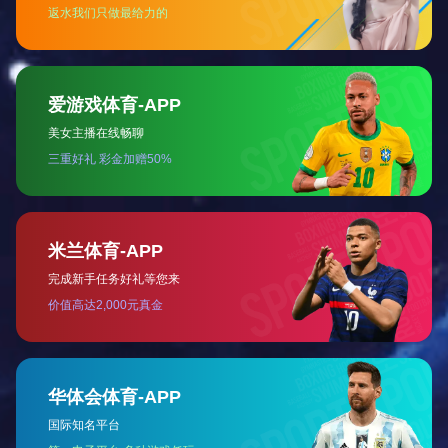
味运动会隆重举办
更多资讯