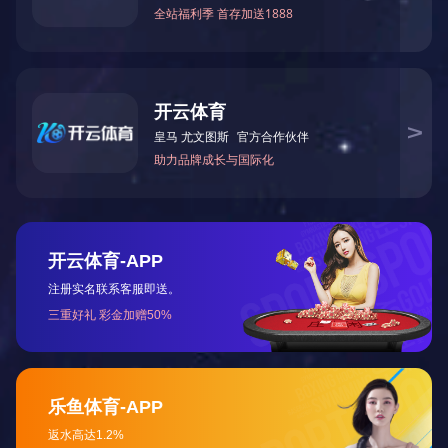
担当时代重任，奋力谱写新时代高质量发展新篇章。
标签：
诚信集团
上一页：
2023中国石油和化工民营企业百强名单出炉，河
北诚信集团榜上有名！
下一页：
运动与快乐融合，竞技与趣味加持！ 第九届“诚信杯”职工趣