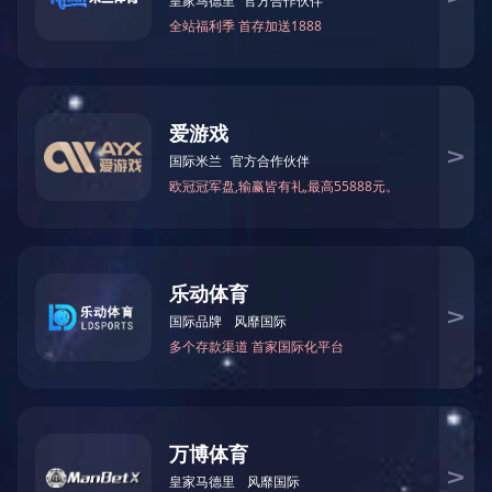
身成长和公司发展建言献策。
党委书记、董事长褚现英号召企业全体党员向
榜样模范学习，嘱托大家一定要筑牢理想信念之基、
发扬勇于担当精神、守住拒腐防变防线、求真务实谋
事干事，真正成为一名勇于担当、敢于奉献的优秀共
产党员。
“我志愿加入中国共产党，拥护党的纲领，遵守党
的章程……”与会党员高举右拳，用铿锵恢宏、掷地有
声的铮铮誓言，表达对党的无限忠诚和敬意，以坚定
有力的宣誓表达永远跟党走、奋进新征程的坚定信念
和决心。
大家纷纷表示，一定要把此次活动的学习成效转
化为推动个人和公司前进的动力和实效，切实增强
“四个意识”、坚定“四个自信”、做到“两个维护”，主动