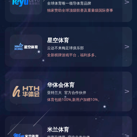
国内销售电话：
0311-84626641
/
84637692
传真：
0311-84635794
E-mail：
xiaoshou@morganapress.com
国际贸易部电话：
0311-85695996
/
66500896
传真：
0311-84636311
E-mail：
chengxin@morganapress.com
办公室电话：
0311-84623437
传真：
0311-84623697
E-mail：
hebeichengxin@morganapress.com
人力资源部电话：
0311-84622002
传真：
0311-84623697
E-mail：
hr@morganapress.com